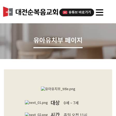
유아유치부 페이지
대상
0세 ~ 7세
시간
주일 오전 11시